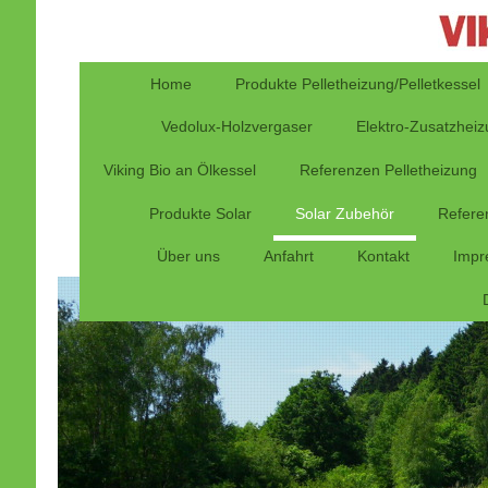
Home
Produkte Pelletheizung/Pelletkessel
Vedolux-Holzvergaser
Elektro-Zusatzhei
Viking Bio an Ölkessel
Referenzen Pelletheizung
Produkte Solar
Solar Zubehör
Refere
Über uns
Anfahrt
Kontakt
Impr